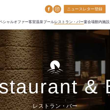
ニュースレター登録
ペシャルオファー
客室
温泉
プール
レストラン・バー
宴会場
館内施設
staurant & 
レストラン・バー