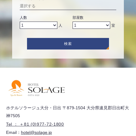
人数
部屋数
人
室
検索
ホテルソラージュ大分・日出 〒879-1504 大分県速見郡日出町大
神7505
Tel ： ＋81 (0)977-72-1800
Email：
hotel@solage.jp