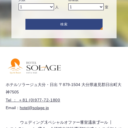
人
室
検索
ホテルソラージュ大分・日出 〒879-1504 大分県速見郡日出町大
神7505
Tel ： ＋81 (0)977-72-1800
Email：
hotel@solage.jp
ウェディング
スペシャルオファー
客室
温泉
プール