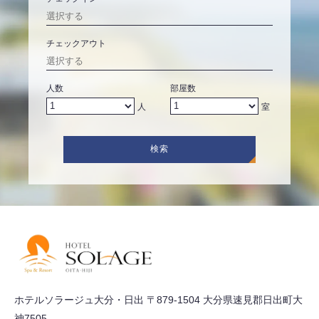
チェックアウト
人数
部屋数
人
室
検索
ホテルソラージュ大分・日出 〒879-1504 大分県速見郡日出町大
神7505