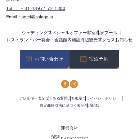
Tel ： ＋81 (0)977-72-1800
Email：
hotel@solage.jp
ウェディング
スペシャルオファー
客室
温泉
プール
レストラン・バー
宴会・会議
館内施設
周辺観光
アクセス
お知らせ
お問い合わせ
宿泊予約
アレルギー表記
よくある質問
会社概要
プライバシーポリシー
特定商取引法に基づく表記
宿泊約款
運営会社